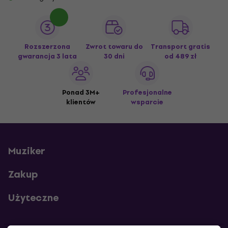
Rozszerzona
Zwrot towaru do
Transport gratis
gwarancja 3 lata
30 dni
od 489 zł
Ponad 3M+
Profesjonalne
klientów
wsparcie
Muziker
Zakup
Użyteczne