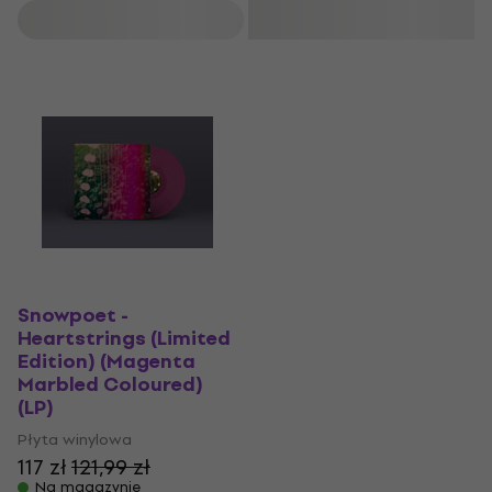
Filtruj
Snowpoet -
Heartstrings (Limited
Edition) (Magenta
Marbled Coloured)
(LP)
Płyta winylowa
117 zł
121,99 zł
Na magazynie