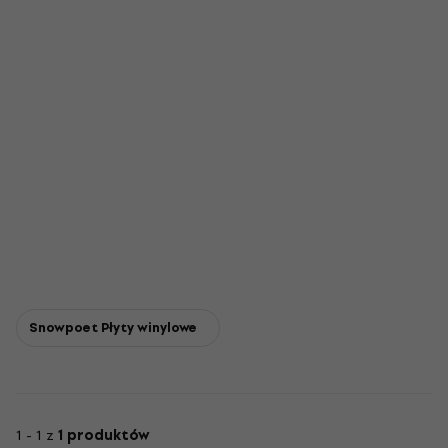
Snowpoet Płyty winylowe
1 - 1 z
1 produktów