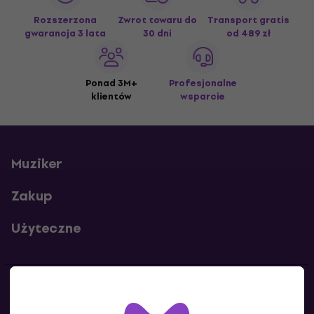
Rozszerzona
Zwrot towaru do
Transport gratis
gwarancja 3 lata
30 dni
od 489 zł
Ponad 3M+
Profesjonalne
klientów
wsparcie
Muziker
Zakup
Użyteczne
Kontakty