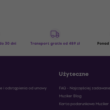
do 30 dni
Transport gratis
od 489 zł
Ponad 
Użyteczne
e i odstąpienia od umowy
FAQ - Najczęściej zadawane
Muziker Blog
Karta podarunkowa Muziker