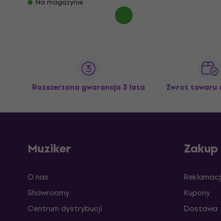
Na magazynie
Rozszerzona gwarancja 3 lata
Zwrot towaru 
Muziker
Zakup
O nas
Reklamacj
Showroomy
Kupony
Centrum dystrybucji
Dostawa