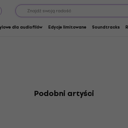
f Your Sunshine Vapor
ylowe dla audiofilów
Edycje limitowane
Soundtracks
R
Podobni artyści