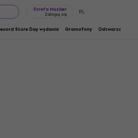
Pomysł na prezent
FAQ
Muziker Blog
Strefa Muziker
PL
Zaloguj się
ecord Store Day wydania
Gramofony
Odtwarzacze mu