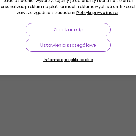
takie działanie, wykorzystujemy je do analizy ruchu na stronie i
personalizacji reklam na platformach reklamowych stron trzecich
zawsze zgodnie z zasadami
Polityki prywatności
.
Zgadzam się
Ustawienia szczegółowe
Informacje i pliki cookie