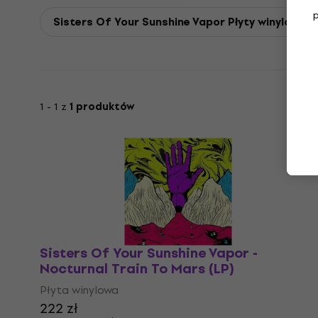
Sisters Of Your Sunshine Vapor Płyty winylowe
1 - 1 z
1 produktów
Sisters Of Your Sunshine Vapor -
Nocturnal Train To Mars (LP)
Płyta winylowa
222 zł