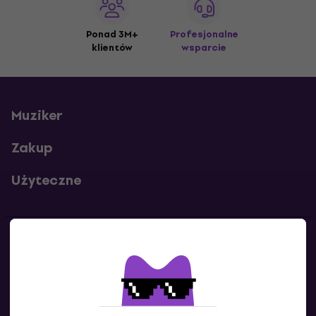
Ponad 3M+
Profesjonalne
klientów
wsparcie
Muziker
Zakup
Użyteczne
Kontakty
Skontaktuj się z nami