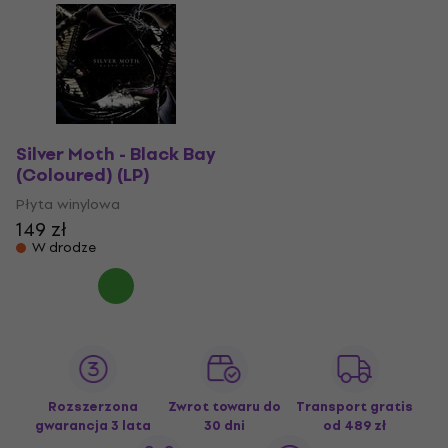
Silver Moth - Black Bay
(Coloured) (LP)
Płyta winylowa
149 zł
W drodze
Rozszerzona
Zwrot towaru do
Transport gratis
gwarancja 3 lata
30 dni
od 489 zł