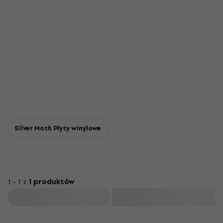
Silver Moth Płyty winylowe
1 - 1 z
1 produktów
Filtruj