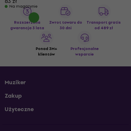
83 zł
Na magazynie
Rozszerzona
Zwrot towaru do
Transport gratis
gwarancja 3 lata
30 dni
od 489 zł
Ponad 3M+
Profesjonalne
klientów
wsparcie
Muziker
Zakup
Użyteczne