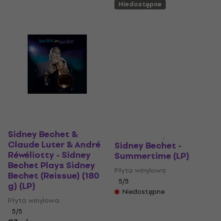
Niedostępne
Sidney Bechet &
Claude Luter & André
Sidney Bechet -
Réwéliotty - Sidney
Summertime (LP)
Bechet Plays Sidney
Płyta winylowa
Bechet (Reissue) (180
5
/5
g) (LP)
Niedostępne
Płyta winylowa
5
/5