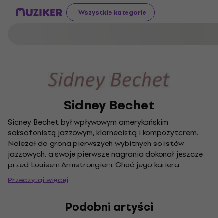
Wszystkie kategorie
Sidney Bechet
Sidney Bechet był wpływowym amerykańskim
saksofonistą jazzowym, klarnecistą i kompozytorem.
Należał do grona pierwszych wybitnych solistów
jazzowych, a swoje pierwsze nagrania dokonał jeszcze
przed Louisem Armstrongiem. Choć jego kariera
upłynęła pod znakiem burzliwej osobowości, pod koniec
Przeczytaj więcej
lat 40. XX wieku zyskał międzynarodową sławę i spędził
większość późniejszych lat życia, mieszkając i
Podobni artyści
występując we Francji.