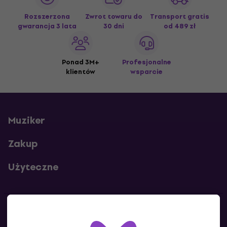
Rozszerzona
Zwrot towaru do
Transport gratis
gwarancja 3 lata
30 dni
od 489 zł
Ponad 3M+
Profesjonalne
klientów
wsparcie
Muziker
Zakup
Użyteczne
Kontakty