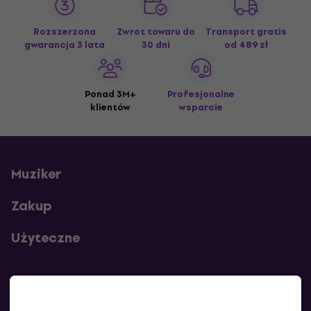
Rozszerzona
Zwrot towaru do
Transport gratis
gwarancja 3 lata
30 dni
od 489 zł
Ponad 3M+
Profesjonalne
klientów
wsparcie
Muziker
Zakup
Użyteczne
Kontakty