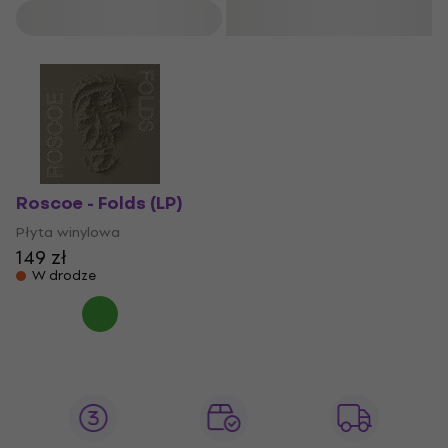
Filtruj
Roscoe - Folds (LP)
Płyta winylowa
149 zł
W drodze