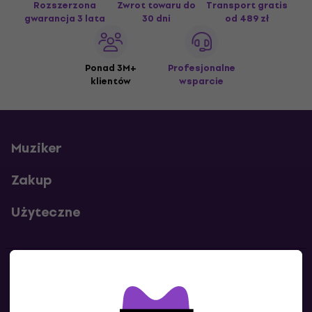
Rozszerzona
Zwrot towaru do
Transport gratis
gwarancja 3 lata
30 dni
od 489 zł
Ponad 3M+
Profesjonalne
klientów
wsparcie
Muziker
Zakup
Użyteczne
Kontakty
Skontaktuj się z nami