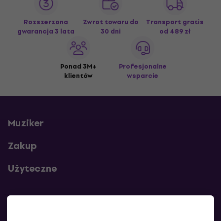
Rozszerzona
Zwrot towaru do
Transport gratis
gwarancja 3 lata
30 dni
od 489 zł
Ponad 3M+
Profesjonalne
klientów
wsparcie
Muziker
Zakup
Użyteczne
Kontakty