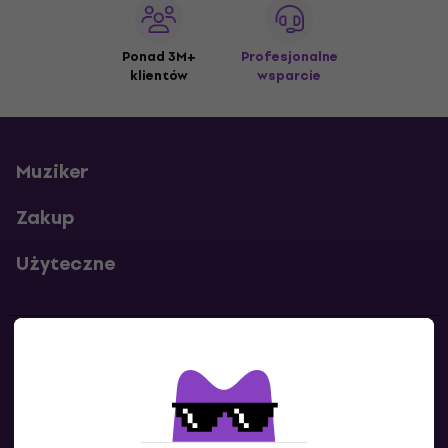
Ponad 3M+
Profesjonalne
klientów
wsparcie
Muziker
Zakup
Użyteczne
Kontakty
Skontaktuj się z nami