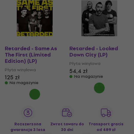
Retarded - Same As
Retarded - Locked
The First (Limited
Down City (LP)
Edition) (LP)
Płyta winylowa
Płyta winylowa
54,4 zł
125 zł
Na magazynie
Na magazynie
Rozszerzona
Zwrot towaru do
Transport gratis
gwarancja 3 lata
30 dni
od 489 zł