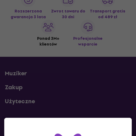
Rozszerzona
Zwrot towaru do
Transport gratis
gwarancja 3 lata
30 dni
od 489 zł
Ponad 3M+
Profesjonalne
klientów
wsparcie
Muziker
Zakup
Użyteczne
Kontakty