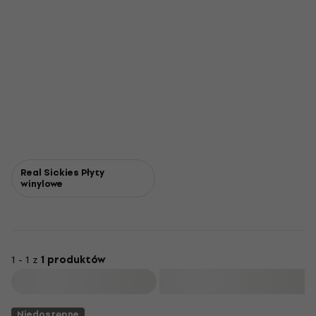
Real Sickies Płyty
winylowe
1 - 1 z
1 produktów
Filtruj
Niedostępne