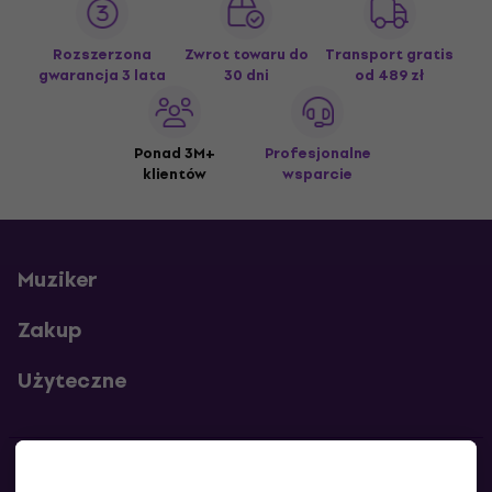
Rozszerzona
Zwrot towaru do
Transport gratis
gwarancja 3 lata
30 dni
od 489 zł
Ponad 3M+
Profesjonalne
klientów
wsparcie
Muziker
Zakup
Użyteczne
Kontakty