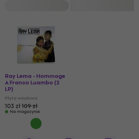
Filtruj
Ray Lema - Hommage
A Franco Luambo (2
LP)
Płyta winylowa
103 zł
109 zł
Na magazynie