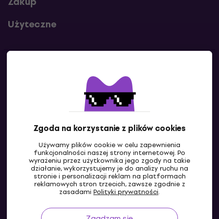
Zakup
Użyteczne
Kontakty
Skontaktuj się z nami
Zgoda na korzystanie z plików cookies
Używamy plików cookie w celu zapewnienia
funkcjonalności naszej strony internetowej. Po
wyrażeniu przez użytkownika jego zgody na takie
działanie, wykorzystujemy je do analizy ruchu na
stronie i personalizacji reklam na platformach
reklamowych stron trzecich, zawsze zgodnie z
PL
zasadami
Polityki prywatności
.
Zgadzam się