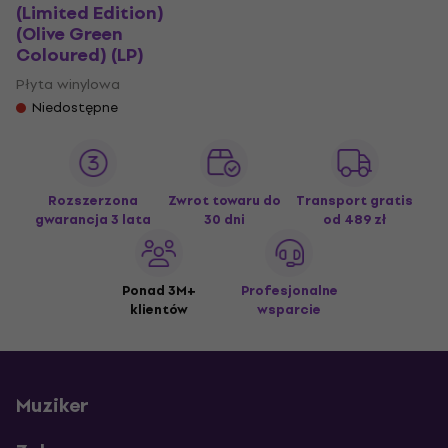
(Limited Edition)
(Olive Green
Coloured) (LP)
Płyta winylowa
Niedostępne
Rozszerzona
Zwrot towaru do
Transport gratis
gwarancja 3 lata
30 dni
od 489 zł
Ponad 3M+
Profesjonalne
klientów
wsparcie
Muziker