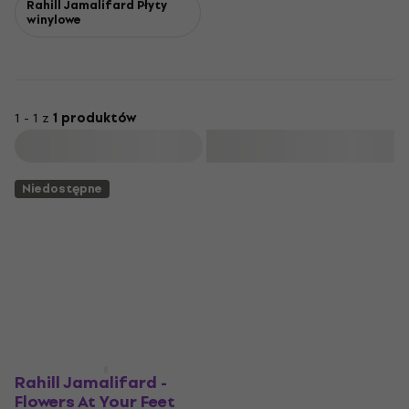
Rahill Jamalifard Płyty
winylowe
1 - 1 z
1 produktów
Filtruj
Niedostępne
Rahill Jamalifard -
Flowers At Your Feet