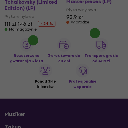
Masterpieces (LP)
Tchaikovsky (Limited
Edition) (LP)
Płyta winylowa
92,9 zł
Płyta winylowa
W drodze
111 zł
146 zł
- 24 %
Na magazynie
Rozszerzona
Zwrot towaru do
Transport gratis
gwarancja 3 lata
30 dni
od 489 zł
Ponad 3M+
Profesjonalne
klientów
wsparcie
Muziker
Zakup