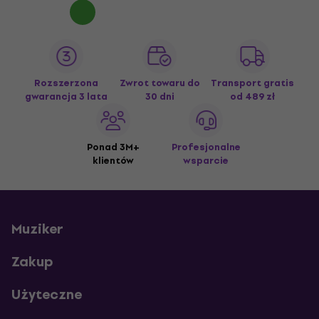
Rozszerzona
Zwrot towaru do
Transport gratis
gwarancja 3 lata
30 dni
od 489 zł
Ponad 3M+
Profesjonalne
klientów
wsparcie
Muziker
Zakup
Użyteczne