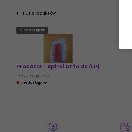
1 - 1 z
1 produktów
Niedostępne
Predator - Spiral Unfolds (LP)
Płyta winylowa
Niedostępne