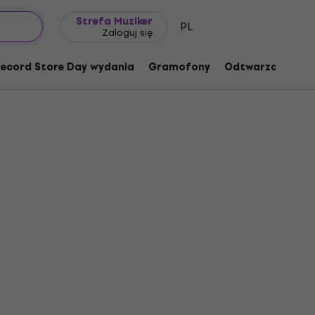
Pomysł na prezent
FAQ
Muziker Blog
Strefa Muziker
PL
Zaloguj się
ecord Store Day wydania
Gramofony
Odtwarzacze mu