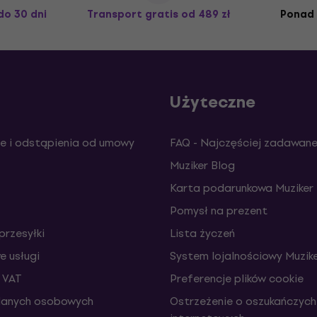
do 30 dni
Transport gratis
od 489 zł
Ponad 
Użyteczne
e i odstąpienia od umowy
FAQ - Najczęściej zadawane
Muziker Blog
Karta podarunkowa Muziker
Pomysł na prezent
przesyłki
Lista życzeń
 usługi
System lojalnościowy Muzike
 VAT
Preferencje plików cookie
danych osobowych
Ostrzeżenie o oszukańczych