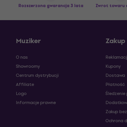
Rozszerzona gwarancja 3 lata
Zwrot towaru 
Muziker
Zakup
O nas
Reklamacj
Showroomy
Kupony
Centrum dystrybucji
Dostawa
Affiliate
Płatność
Logo
Śledzenie 
Informacje prawne
Dodatkowe
Zakup bez
Ochrona 