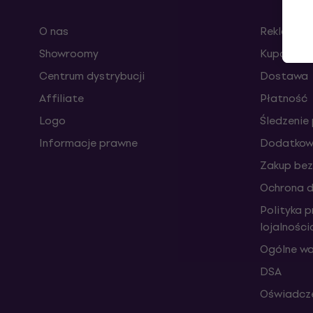
O nas
Reklamacj
Showroomy
Kupony
Centrum dystrybucji
Dostawa
Affiliate
Płatność
Logo
Śledzenie 
Informacje prawne
Dodatkowe
Zakup bez
Ochrona 
Polityka 
lojalnośc
Ogólne wa
DSA
Oświadcze