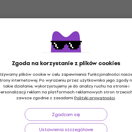
Zgoda na korzystanie z plików cookies
Używamy plików cookie w celu zapewnienia funkcjonalności nasze
trony internetowej. Po wyrażeniu przez użytkownika jego zgody 
takie działanie, wykorzystujemy je do analizy ruchu na stronie i
do 30 dni
Transport gratis
od 489 zł
Ponad 
personalizacji reklam na platformach reklamowych stron trzecich
zawsze zgodnie z zasadami
Polityki prywatności
.
Zgadzam się
Użyteczne
Ustawienia szczegółowe