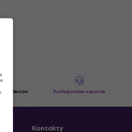
j
na
3M+ klientów
Profesjonalne wsparcie
,
Kontakty