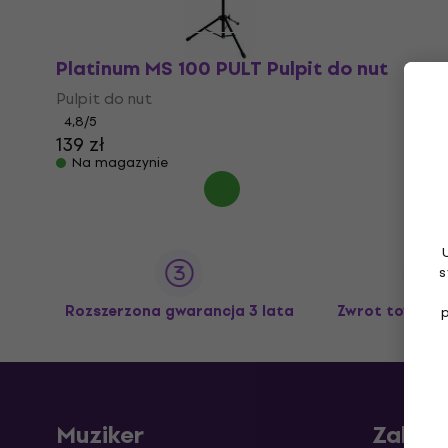
Platinum MS 100 PULT Pulpit do nut
Pulpit do nut
4,8
/5
139 zł
Na magazynie
s
Rozszerzona gwarancja 3 lata
Zwrot towaru 
Muziker
Zakup