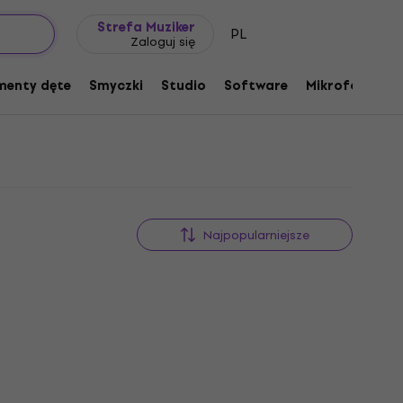
Pomysł na prezent
FAQ
Muziker Blog
Strefa Muziker
PL
Zaloguj się
menty dęte
Smyczki
Studio
Software
Mikrofony
P
Najpopularniejsze