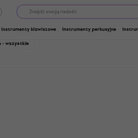
tych
 dętych
Instrumenty klawiszowe
Instrumenty perkusyjne
Instru
 - wszystkie