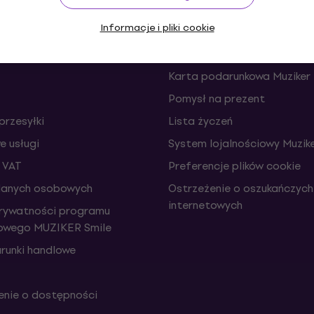
Informacje i pliki cookie
e i odstąpienia od umowy
FAQ - Najczęściej zadawane
Muziker Blog
Karta podarunkowa Muziker
Pomysł na prezent
przesyłki
Lista życzeń
 usługi
System lojalnościowy Muzike
 VAT
Preferencje plików cookie
danych osobowych
Ostrzeżenie o oszukańczych
internetowych
prywatności programu
iowego MUZIKER Smile
runki handlowe
nie o dostępności