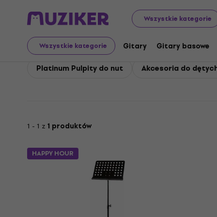
Platinum
Instrumenty dęte
Platinum Akcesoria do dę
Wszystkie kategorie
Platinum Akcesoria do
Gitary
Gitary basowe
Wszystkie kategorie
Platinum Pulpity do nut
Akcesoria do dętych
1 - 1 z
1 produktów
HAPPY HOUR