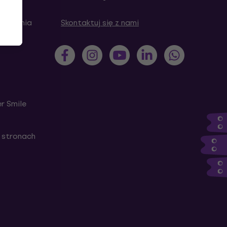
 pytania
Skontaktuj się z nami
r Smile
 stronach