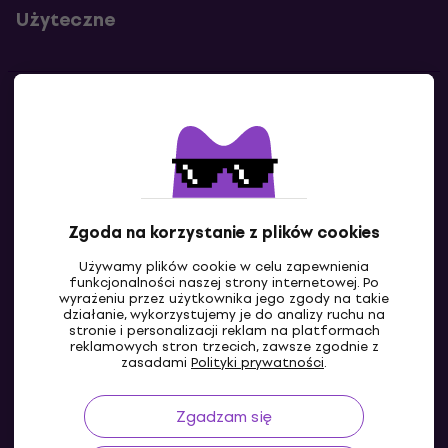
Użyteczne
Kontakty
Skontaktuj się z nami
Zgoda na korzystanie z plików cookies
Używamy plików cookie w celu zapewnienia
funkcjonalności naszej strony internetowej. Po
wyrażeniu przez użytkownika jego zgody na takie
działanie, wykorzystujemy je do analizy ruchu na
stronie i personalizacji reklam na platformach
reklamowych stron trzecich, zawsze zgodnie z
PL
zasadami
Polityki prywatności
.
Zgadzam się