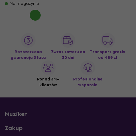
Na magazynie
Rozszerzona
Zwrot towaru do
Transport gratis
gwarancja 3 lata
30 dni
od 489 zł
Ponad 3M+
Profesjonalne
klientów
wsparcie
Muziker
Zakup