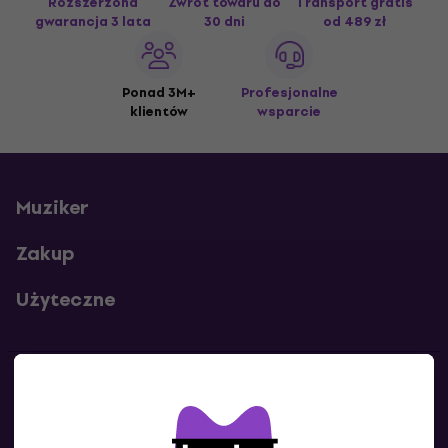
Rozszerzona
Zwrot towaru do
Transport gratis
gwarancja 3 lata
30 dni
od 489 zł
Ponad 3M+
Profesjonalne
klientów
wsparcie
Muziker
Zakup
Użyteczne
Kontakty
Skontaktuj się z nami