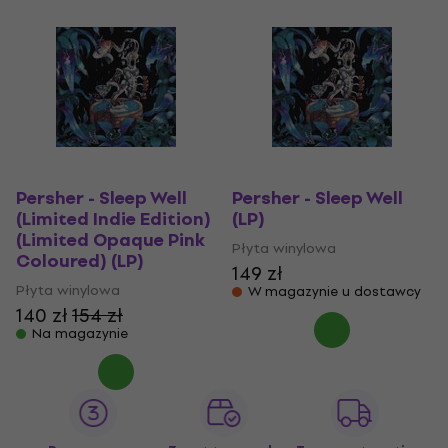
Persher - Sleep Well
Persher - Sleep Well
(Limited Indie Edition)
(LP)
(Limited Opaque Pink
Płyta winylowa
Coloured) (LP)
149 zł
Płyta winylowa
W magazynie u dostawcy
140 zł
154 zł
Na magazynie