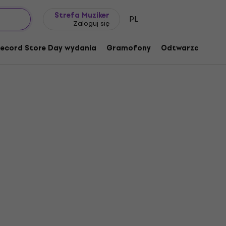
Pomysł na prezent
FAQ
Muziker Blog
Strefa Muziker
PL
Zaloguj się
ecord Store Day wydania
Gramofony
Odtwarzacze mu