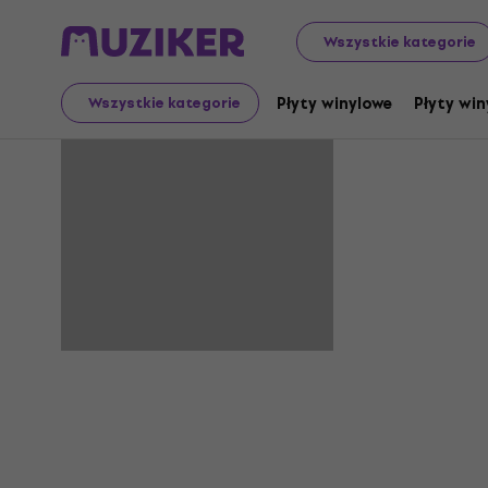
Wszystkie kategorie
Peppler
Płyty winylowe
Płyty win
Wszystkie kategorie