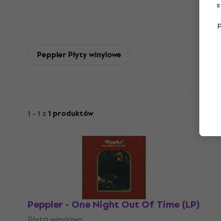
s
Peppler Płyty winylowe
1 - 1 z
1 produktów
Peppler - One Night Out Of Time (LP)
Płyta winylowa