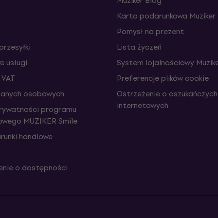
Muziker Blog
Karta podarunkowa Muziker
Pomysł na prezent
przesyłki
Lista życzeń
 usługi
System lojalnościowy Muzike
 VAT
Preferencje plików cookie
danych osobowych
Ostrzeżenie o oszukańczych
internetowych
prywatności programu
iowego MUZIKER Smile
runki handlowe
nie o dostępności