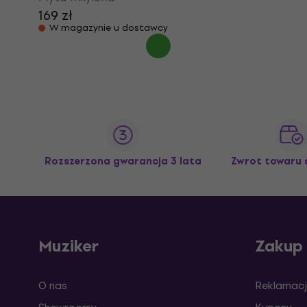
169 zł
W magazynie u dostawcy
Rozszerzona gwarancja 3 lata
Zwrot towaru 
Muziker
Zakup
O nas
Reklamacj