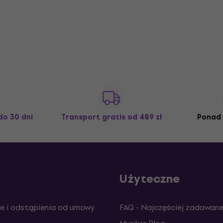
do 30 dni
Transport gratis
od 489 zł
Ponad 
Użyteczne
e i odstąpienia od umowy
FAQ - Najczęściej zadawane