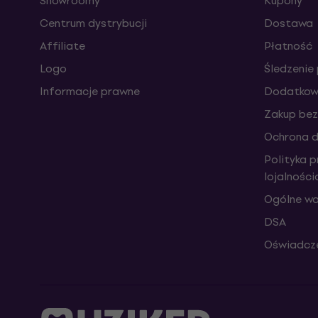
Showroomy
Kupony
Centrum dystrybucji
Dostawa
Affiliate
Płatność
Logo
Śledzenie 
Informacje prawne
Dodatkowe
Zakup bez
Ochrona 
Polityka 
lojalnośc
Ogólne wa
DSA
Oświadcze