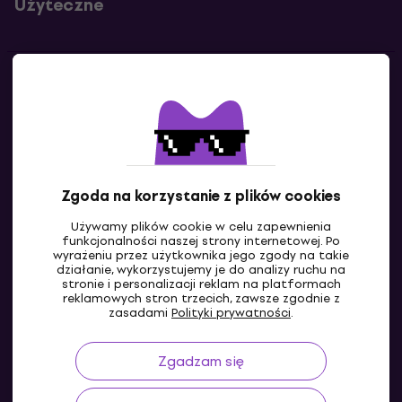
Użyteczne
Kontakty
Skontaktuj się z nami
Zgoda na korzystanie z plików cookies
Używamy plików cookie w celu zapewnienia
funkcjonalności naszej strony internetowej. Po
wyrażeniu przez użytkownika jego zgody na takie
działanie, wykorzystujemy je do analizy ruchu na
stronie i personalizacji reklam na platformach
reklamowych stron trzecich, zawsze zgodnie z
PL
zasadami
Polityki prywatności
.
Zgadzam się