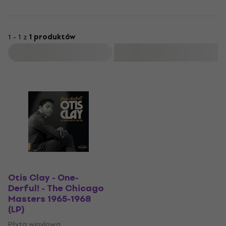
1 - 1 z
1 produktów
Filtruj
Otis Clay - One-
Derful! - The Chicago
Masters 1965-1968
(LP)
Płyta winylowa