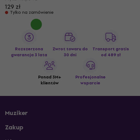
129 zł
Tylko na zamówienie
Rozszerzona
Zwrot towaru do
Transport gratis
gwarancja 3 lata
30 dni
od 489 zł
Ponad 3M+
Profesjonalne
klientów
wsparcie
Muziker
Zakup