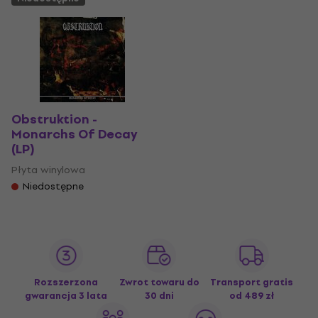
Obstruktion -
Monarchs Of Decay
(LP)
Płyta winylowa
Niedostępne
Rozszerzona
Zwrot towaru do
Transport gratis
gwarancja 3 lata
30 dni
od 489 zł