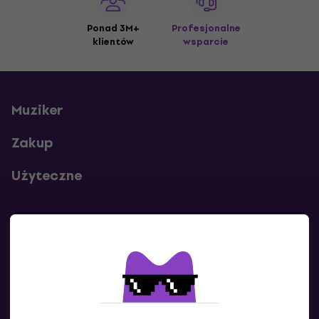
Ponad 3M+
Profesjonalne
klientów
wsparcie
Muziker
Zakup
Użyteczne
Kontakty
Skontaktuj się z nami