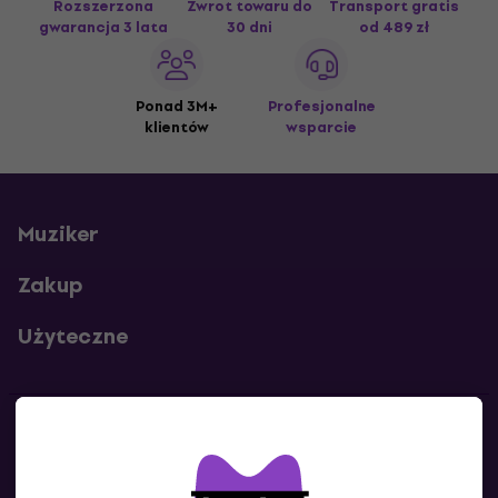
Rozszerzona
Zwrot towaru do
Transport gratis
gwarancja 3 lata
30 dni
od 489 zł
Ponad 3M+
Profesjonalne
klientów
wsparcie
Muziker
Zakup
Użyteczne
Kontakty
Skontaktuj się z nami