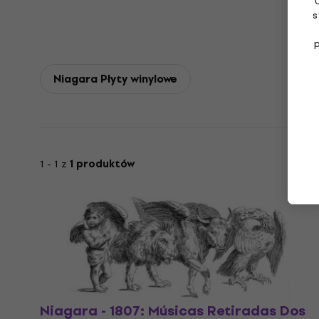
s
Niagara Płyty winylowe
1 - 1 z
1 produktów
Niagara - 1807: Músicas Retiradas Dos