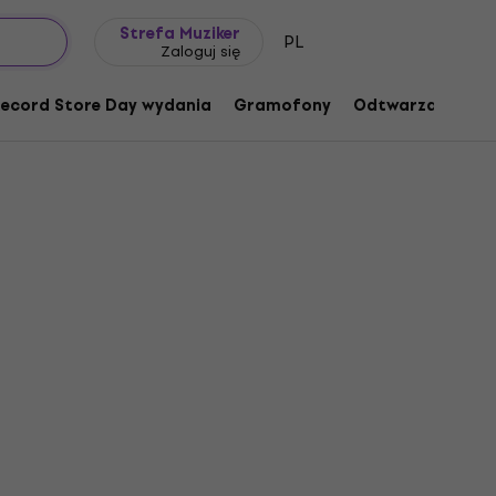
Pomysł na prezent
FAQ
Muziker Blog
Strefa Muziker
PL
Zaloguj się
ecord Store Day wydania
Gramofony
Odtwarzacze mu