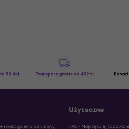
do 30 dni
Transport gratis
od 489 zł
Ponad 
Użyteczne
e i odstąpienia od umowy
FAQ - Najczęściej zadawane