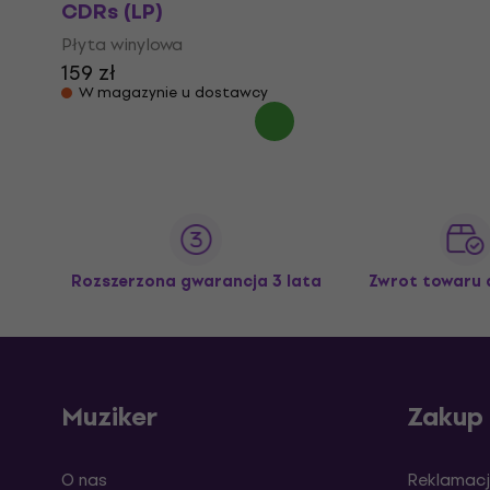
CDRs (LP)
Płyta winylowa
159 zł
W magazynie u dostawcy
Rozszerzona gwarancja 3 lata
Zwrot towaru 
Muziker
Zakup
O nas
Reklamacj