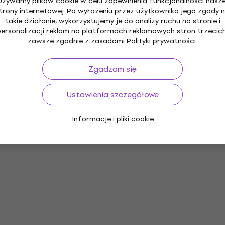
Używamy plików cookie w celu zapewnienia funkcjonalności nasze
trony internetowej. Po wyrażeniu przez użytkownika jego zgody 
takie działanie, wykorzystujemy je do analizy ruchu na stronie i
personalizacji reklam na platformach reklamowych stron trzecich
zawsze zgodnie z zasadami
Polityki prywatności
.
Zgadzam się
Ustawienia szczegółowe
Informacje i pliki cookie