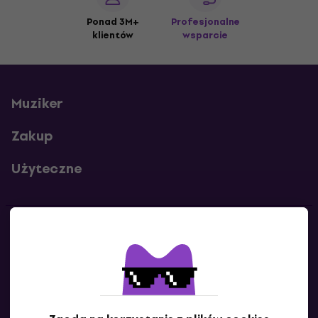
Ponad 3M+
Profesjonalne
klientów
wsparcie
Muziker
Zakup
Użyteczne
Kontakty
Skontaktuj się z nami