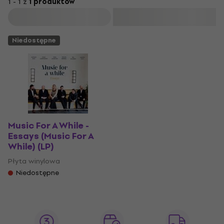
1 - 1 z
1 produktów
Filtruj
Niedostępne
Music For A While -
Essays (Music For A
While) (LP)
Płyta winylowa
Niedostępne