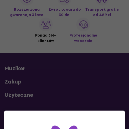
Rozszerzona
Zwrot towaru do
Transport gratis
gwarancja 3 lata
30 dni
od 489 zł
Ponad 3M+
Profesjonalne
klientów
wsparcie
Muziker
Zakup
Użyteczne
Kontakty