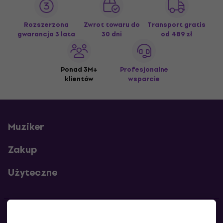
Rozszerzona
Zwrot towaru do
Transport gratis
gwarancja 3 lata
30 dni
od 489 zł
Ponad 3M+
Profesjonalne
klientów
wsparcie
Muziker
Zakup
Użyteczne
Kontakty