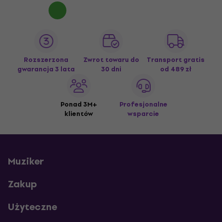
Rozszerzona
Zwrot towaru do
Transport gratis
gwarancja 3 lata
30 dni
od 489 zł
Ponad 3M+
Profesjonalne
klientów
wsparcie
Muziker
Zakup
Użyteczne