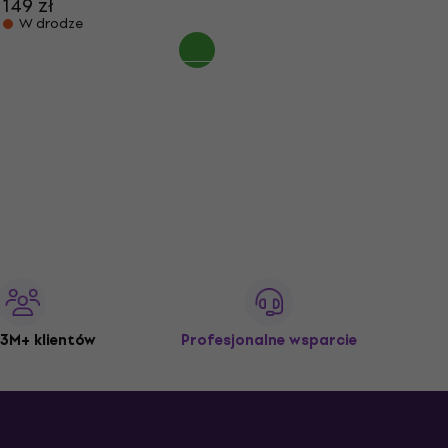
149 zł
W drodze
3M+ klientów
Profesjonalne wsparcie