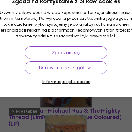
Zgoda na korzystanie z plików cookies
Używamy plików cookie w celu zapewnienia funkcjonalności nasze
trony internetowej. Po wyrażeniu przez użytkownika jego zgody 
takie działanie, wykorzystujemy je do analizy ruchu na stronie i
personalizacji reklam na platformach reklamowych stron trzecich
zawsze zgodnie z zasadami
Polityki prywatności
.
Zgadzam się
Ustawienia szczegółowe
Informacje i pliki cookie
Michael Nau - Michael Nau & The Mighty
Niedostępne
Thread (Limited Edition) (Blue Coloured)
(LP)