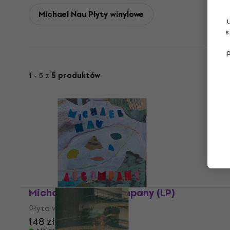
Michael Nau Płyty winylowe
s
1 - 5 z
5 produktów
Michael Nau - Accompany (LP)
Płyta winylowa
148 zł