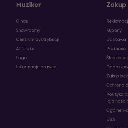
Muziker
Zakup
O nas
Reklamacj
Showroomy
Kupony
Centrum dystrybucji
Dostawa
Affiliate
Płatność
Logo
Śledzenie 
Informacje prawne
Dodatkowe
Zakup bez
Ochrona 
Polityka 
lojalnośc
Ogólne wa
DSA