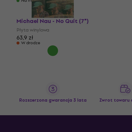
Na magazynie
Michael Nau - No Quit (7")
Płyta winylowa
63,9 zł
W drodze
Rozszerzona gwarancja 3 lata
Zwrot towaru 