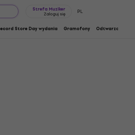
Pomysł na prezent
FAQ
Muziker Blog
Strefa Muziker
PL
Zaloguj się
ecord Store Day wydania
Gramofony
Odtwarzacze mu