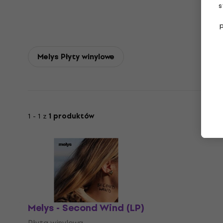
s
Melys Płyty winylowe
1 - 1 z
1 produktów
Melys - Second Wind (LP)
Płyta winylowa