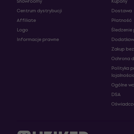
Showroomy
Kupony
Centrum dystrybucji
Dostawa
Affiliate
Płatność
Logo
Śledzenie 
Informacje prawne
Dodatkowe
Zakup bez
Ochrona 
Polityka 
lojalnośc
Ogólne wa
DSA
Oświadcze