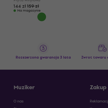
144 zł
159 zł
Na magazynie
Rozszerzona gwarancja 3 lata
Zwrot towaru 
Muziker
Zakup
O nas
Reklamacj