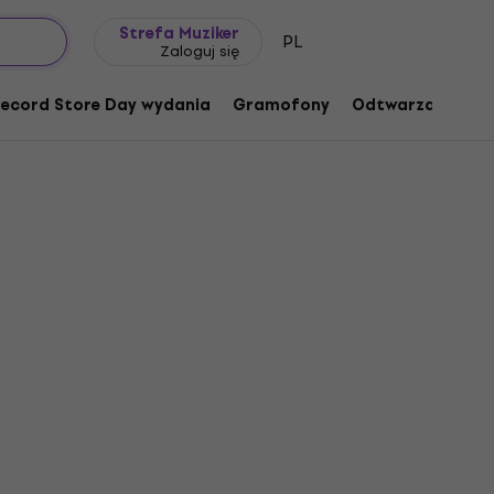
Pomysł na prezent
FAQ
Muziker Blog
Strefa Muziker
PL
Zaloguj się
ecord Store Day wydania
Gramofony
Odtwarzacze mu