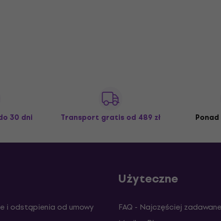
do 30 dni
Transport gratis
od 489 zł
Ponad 
Użyteczne
e i odstąpienia od umowy
FAQ - Najczęściej zadawane