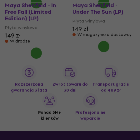
Maya Shenfeld - In
Maya Shenfeld -
Free Fall (Limited
Under The Sun (LP)
Edition) (LP)
Płyta winylowa
Płyta winylowa
149 zł
149 zł
W magazynie u dostawcy
W drodze
Rozszerzona
Zwrot towaru do
Transport gratis
gwarancja 3 lata
30 dni
od 489 zł
Ponad 3M+
Profesjonalne
klientów
wsparcie