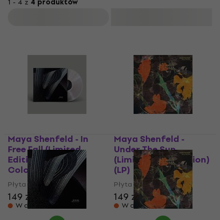
1 - 4 z
4 produktów
Filtruj
Maya Shenfeld - In
Maya Shenfeld -
Free Fall (Limited
Under The Sun
Edition) (Clear
(Limited Indie Edition)
Coloured) (LP)
(LP)
Płyta winylowa
Płyta winylowa
149 zł
149 zł
W drodze
W drodze