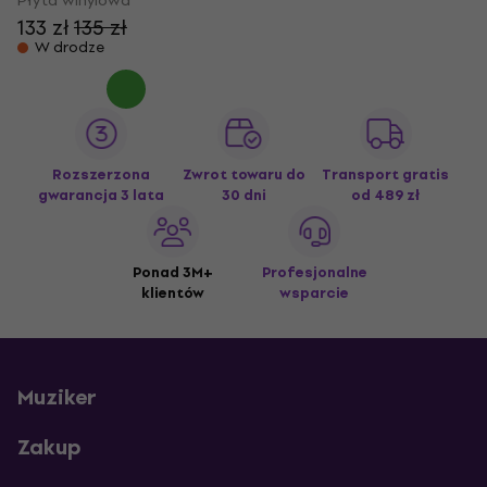
Płyta winylowa
133 zł
135 zł
W drodze
Rozszerzona
Zwrot towaru do
Transport gratis
gwarancja 3 lata
30 dni
od 489 zł
Ponad 3M+
Profesjonalne
klientów
wsparcie
Muziker
Zakup