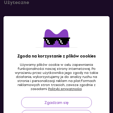
Użyteczne
Kontakty
Skontaktuj się z nami
Zgoda na korzystanie z plików cookies
Używamy plików cookie w celu zapewnienia
funkcjonalności naszej strony internetowej. Po
wyrażeniu przez użytkownika jego zgody na takie
działanie, wykorzystujemy je do analizy ruchu na
stronie i personalizacji reklam na platformach
reklamowych stron trzecich, zawsze zgodnie z
PL
zasadami
Polityki prywatności
.
Zgadzam się