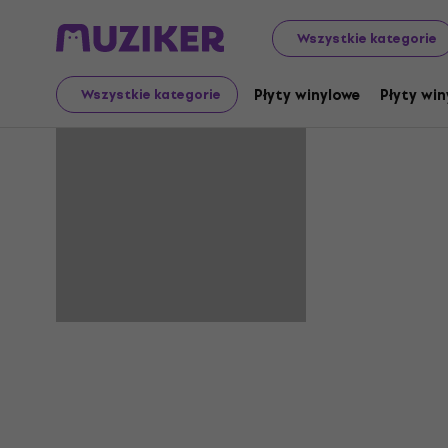
Wszystkie kategorie
Maol
Płyty winylowe
Płyty win
Wszystkie kategorie