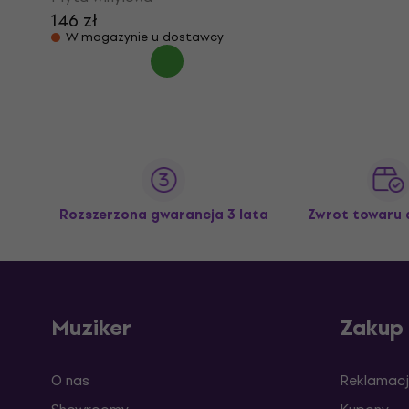
146 zł
W magazynie u dostawcy
Rozszerzona gwarancja 3 lata
Zwrot towaru 
Muziker
Zakup
O nas
Reklamacj