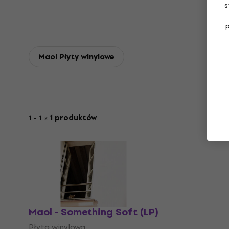
s
Maol Płyty winylowe
1 - 1 z
1 produktów
Maol - Something Soft (LP)
Płyta winylowa