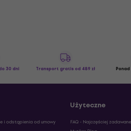
do 30 dni
Transport gratis
od 489 zł
Ponad 
Użyteczne
e i odstąpienia od umowy
FAQ - Najczęściej zadawane