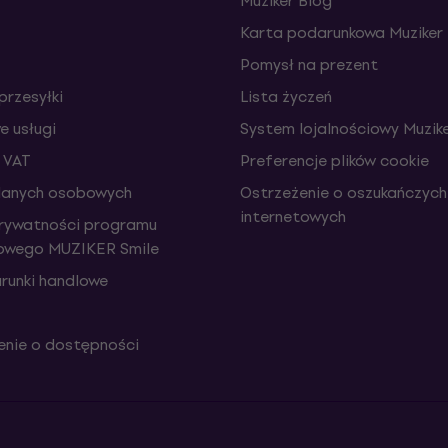
Muziker Blog
Karta podarunkowa Muziker
Pomysł na prezent
przesyłki
Lista życzeń
 usługi
System lojalnościowy Muzike
 VAT
Preferencje plików cookie
danych osobowych
Ostrzeżenie o oszukańczych
internetowych
prywatności programu
iowego MUZIKER Smile
runki handlowe
nie o dostępności