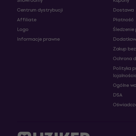
Showroomy
Kupony
Centrum dystrybucji
Dostawa
Affiliate
Płatność
Logo
Śledzenie 
Informacje prawne
Dodatkowe
Zakup bez
Ochrona 
Polityka 
lojalnośc
Ogólne wa
DSA
Oświadcze