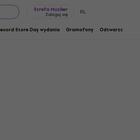
Pomysł na prezent
FAQ
Muziker Blog
Strefa Muziker
PL
Zaloguj się
ecord Store Day wydania
Gramofony
Odtwarzacze mu