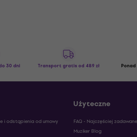
do 30 dni
Transport gratis
od 489 zł
Ponad 
Użyteczne
e i odstąpienia od umowy
FAQ - Najczęściej zadawane
Muziker Blog