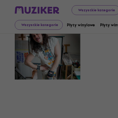
Wszystkie kategorie
Man Made 
Płyty winylowe
Płyty win
Wszystkie kategorie