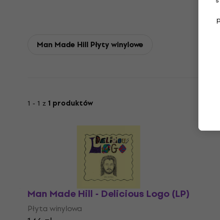
s
Man Made Hill Płyty winylowe
1 - 1 z
1 produktów
Man Made Hill - Delicious Logo (LP)
Płyta winylowa