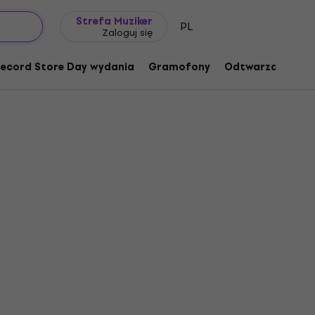
Pomysł na prezent
FAQ
Muziker Blog
Strefa Muziker
PL
Zaloguj się
ecord Store Day wydania
Gramofony
Odtwarzacze mu