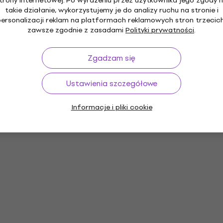
trony internetowej. Po wyrażeniu przez użytkownika jego zgody 
takie działanie, wykorzystujemy je do analizy ruchu na stronie i
personalizacji reklam na platformach reklamowych stron trzecich
zawsze zgodnie z zasadami
Polityki prywatności
.
Zgadzam się
Ustawienia szczegółowe
Informacje i pliki cookie