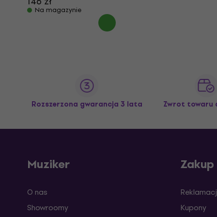
146 zł
Na magazynie
Rozszerzona gwarancja 3 lata
Zwrot towaru 
Muziker
Zakup
O nas
Reklamacj
Showroomy
Kupony