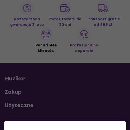
Rozszerzona
Zwrot towaru do
Transport gratis
gwarancja 3 lata
30 dni
od 489 zł
Ponad 3M+
Profesjonalne
klientów
wsparcie
Muziker
Zakup
Użyteczne