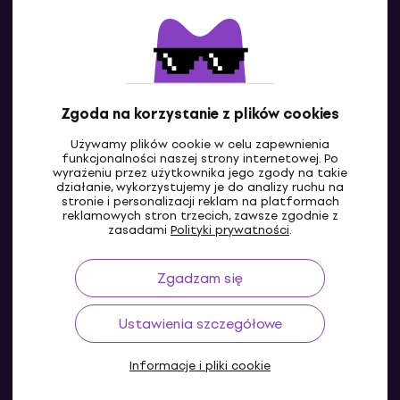
Kontakty
Skontaktuj się z nami
Zgoda na korzystanie z plików cookies
Używamy plików cookie w celu zapewnienia
funkcjonalności naszej strony internetowej. Po
wyrażeniu przez użytkownika jego zgody na takie
działanie, wykorzystujemy je do analizy ruchu na
stronie i personalizacji reklam na platformach
reklamowych stron trzecich, zawsze zgodnie z
PL
zasadami
Polityki prywatności
.
Zgadzam się
Ustawienia szczegółowe
Informacje i pliki cookie
© 2004-2026 MUZIKER a.s.