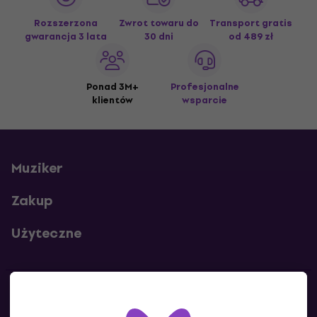
Rozszerzona
Zwrot towaru do
Transport gratis
gwarancja 3 lata
30 dni
od 489 zł
Ponad 3M+
Profesjonalne
klientów
wsparcie
Muziker
Zakup
Użyteczne
Kontakty