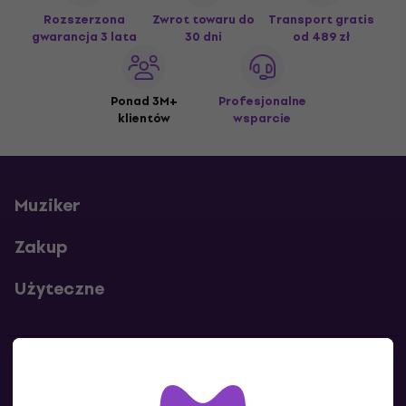
Rozszerzona
Zwrot towaru do
Transport gratis
gwarancja 3 lata
30 dni
od 489 zł
Ponad 3M+
Profesjonalne
klientów
wsparcie
Muziker
Zakup
Użyteczne
Kontakty