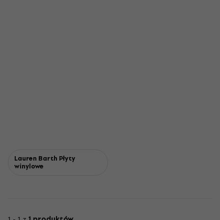
Lauren Barth Płyty
winylowe
1 - 1 z
1 produktów