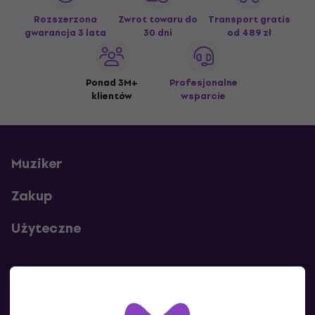
Rozszerzona
Zwrot towaru do
Transport gratis
gwarancja 3 lata
30 dni
od 489 zł
Ponad 3M+
Profesjonalne
klientów
wsparcie
Muziker
Zakup
Użyteczne
Kontakty