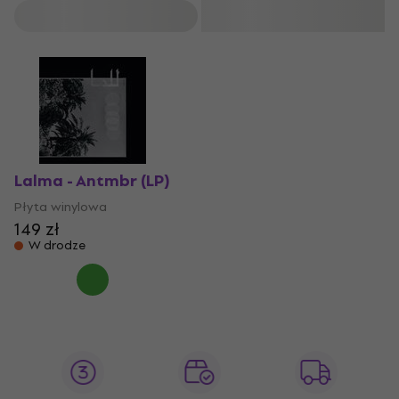
Filtruj
Lalma - Antmbr (LP)
Płyta winylowa
149 zł
W drodze