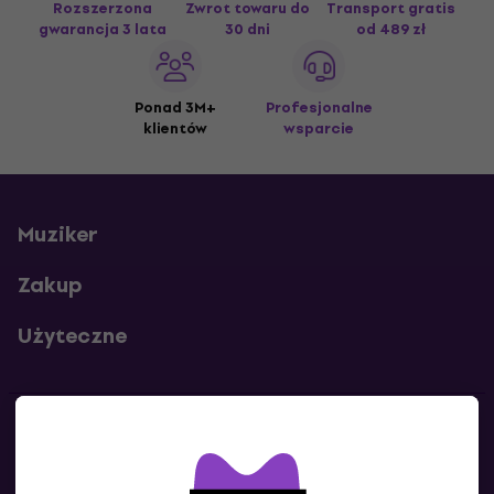
Rozszerzona
Zwrot towaru do
Transport gratis
gwarancja 3 lata
30 dni
od 489 zł
Ponad 3M+
Profesjonalne
klientów
wsparcie
Muziker
Zakup
Użyteczne
Kontakty
Skontaktuj się z nami