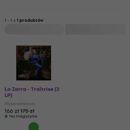
1 - 1 z
1 produktów
Filtruj
La Zarra - Traîtrise (2
LP)
Płyta winylowa
166 zł
175 zł
Na magazynie