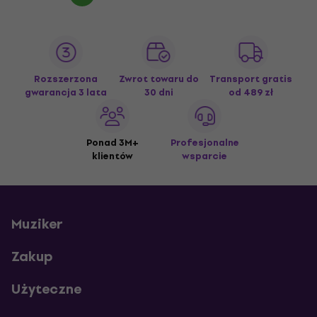
Rozszerzona
Zwrot towaru do
Transport gratis
gwarancja 3 lata
30 dni
od 489 zł
Ponad 3M+
Profesjonalne
klientów
wsparcie
Muziker
Zakup
Użyteczne