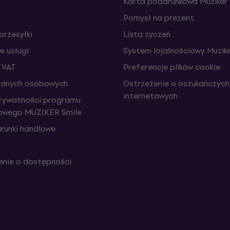
Karta podarunkowa Muziker
Pomysł na prezent
przesyłki
Lista życzeń
 usługi
System lojalnościowy Muzike
 VAT
Preferencje plików cookie
danych osobowych
Ostrzeżenie o oszukańczych
internetowych
prywatności programu
iowego MUZIKER Smile
runki handlowe
nie o dostępności