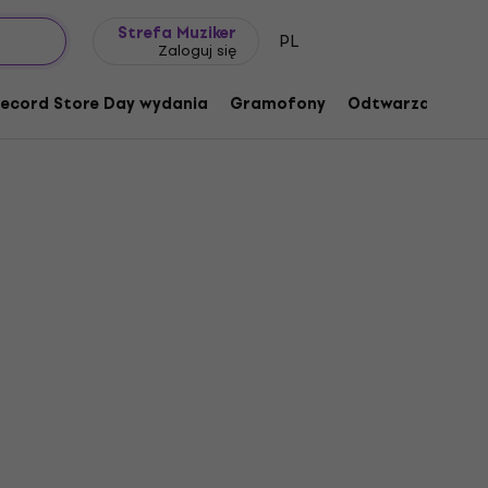
Pomysł na prezent
FAQ
Muziker Blog
Strefa Muziker
PL
Zaloguj się
ecord Store Day wydania
Gramofony
Odtwarzacze mu