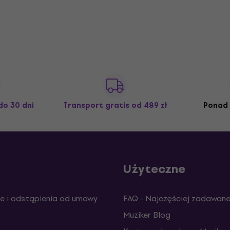
do 30 dni
Transport gratis
od 489 zł
Ponad 
Użyteczne
e i odstąpienia od umowy
FAQ - Najczęściej zadawane
Muziker Blog