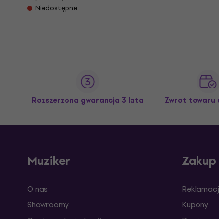
Niedostępne
Rozszerzona gwarancja 3 lata
Zwrot towaru 
Muziker
Zakup
O nas
Reklamacj
Showroomy
Kupony