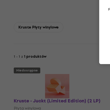
Kruste Płyty winylowe
1 - 1 z
1 produktów
Niedostępne
Kruste - Juckt (Limited Edition) (2 LP)
Płyta winylowa