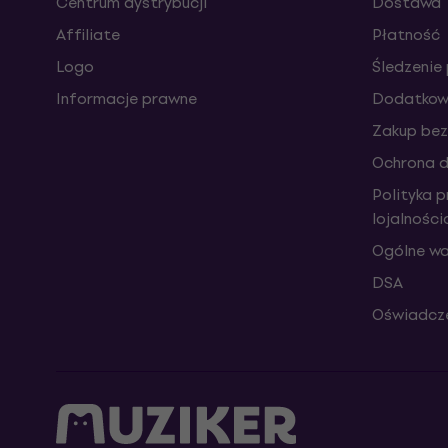
Centrum dystrybucji
Dostawa
Affiliate
Płatność
Logo
Śledzenie 
Informacje prawne
Dodatkowe
Zakup bez
Ochrona 
Polityka 
lojalnośc
Ogólne wa
DSA
Oświadcze