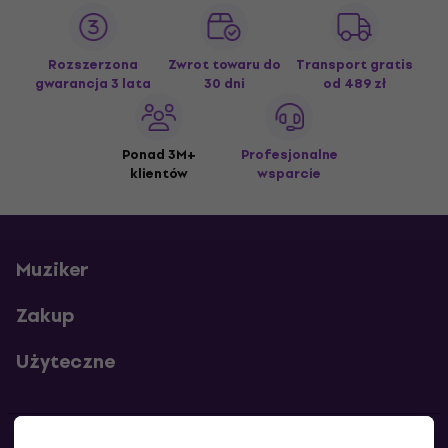
Rozszerzona
Zwrot towaru do
Transport gratis
gwarancja 3 lata
30 dni
od 489 zł
Ponad 3M+
Profesjonalne
klientów
wsparcie
Muziker
Zakup
Użyteczne