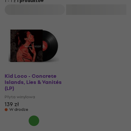
1 - 1 z
1 produktów
Filtruj
Kid Loco - Concrete
Islands, Lies & Vanités
(LP)
Płyta winylowa
139 zł
W drodze