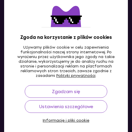
Kontakty
Skontaktuj się z nami
Zgoda na korzystanie z plików cookies
Używamy plików cookie w celu zapewnienia
funkcjonalności naszej strony internetowej. Po
wyrażeniu przez użytkownika jego zgody na takie
działanie, wykorzystujemy je do analizy ruchu na
stronie i personalizacji reklam na platformach
reklamowych stron trzecich, zawsze zgodnie z
PL
zasadami
Polityki prywatności
.
Zgadzam się
Ustawienia szczegółowe
Informacje i pliki cookie
© 2004-2026 MUZIKER a.s.