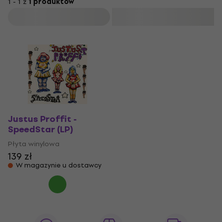
1 - 1 z
1 produktów
Filtruj
Justus Proffit -
SpeedStar (LP)
Płyta winylowa
139 zł
W magazynie u dostawcy