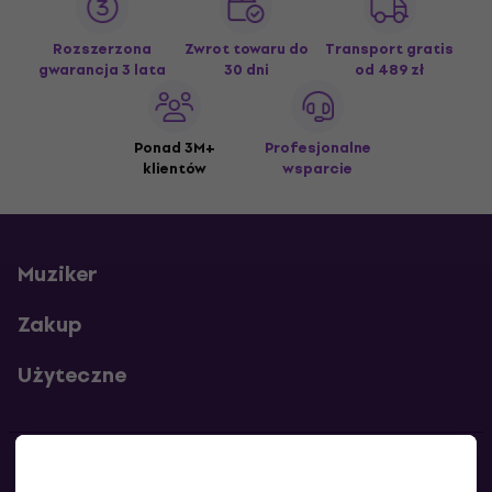
Rozszerzona
Zwrot towaru do
Transport gratis
gwarancja 3 lata
30 dni
od 489 zł
Ponad 3M+
Profesjonalne
klientów
wsparcie
Muziker
Zakup
Użyteczne
Kontakty