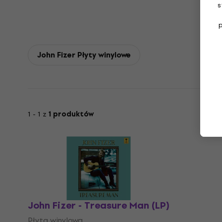
s
John Fizer Płyty winylowe
1 - 1 z
1 produktów
John Fizer - Treasure Man (LP)
Płyta winylowa