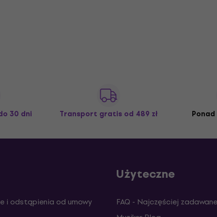
do 30 dni
Transport gratis
od 489 zł
Ponad 
Użyteczne
e i odstąpienia od umowy
FAQ - Najczęściej zadawane