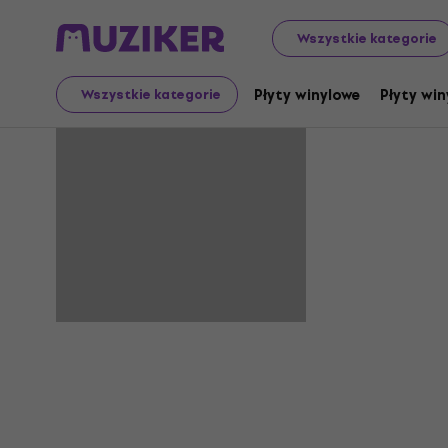
Wszystkie kategorie
John Fizer
Płyty winylowe
Płyty win
Wszystkie kategorie