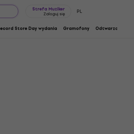
Pomysł na prezent
FAQ
Muziker Blog
Strefa Muziker
PL
Zaloguj się
ecord Store Day wydania
Gramofony
Odtwarzacze mu