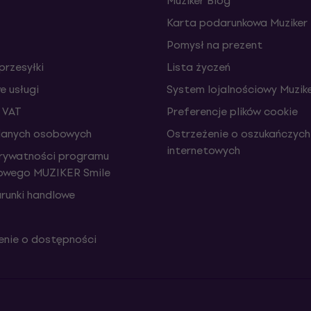
Muziker Blog
Karta podarunkowa Muziker
Pomysł na prezent
przesyłki
Lista życzeń
 usługi
System lojalnościowy Muzike
 VAT
Preferencje plików cookie
danych osobowych
Ostrzeżenie o oszukańczych
internetowych
prywatności programu
iowego MUZIKER Smile
runki handlowe
nie o dostępności