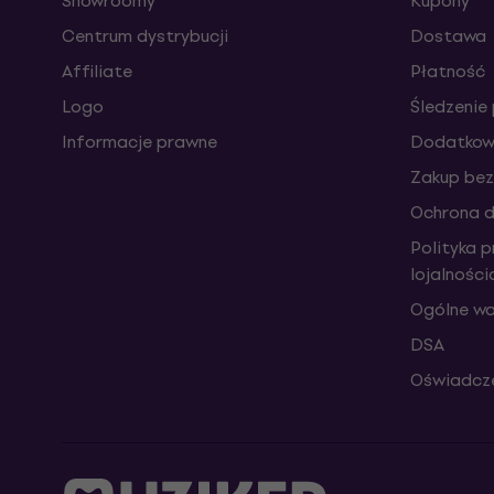
Showroomy
Kupony
Centrum dystrybucji
Dostawa
Affiliate
Płatność
Logo
Śledzenie 
Informacje prawne
Dodatkowe
Zakup bez
Ochrona 
Polityka 
lojalnośc
Ogólne wa
DSA
Oświadcze