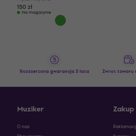
150 zł
Na magazynie
Rozszerzona gwarancja 3 lata
Zwrot towaru 
Muziker
Zakup
O nas
Reklamacj