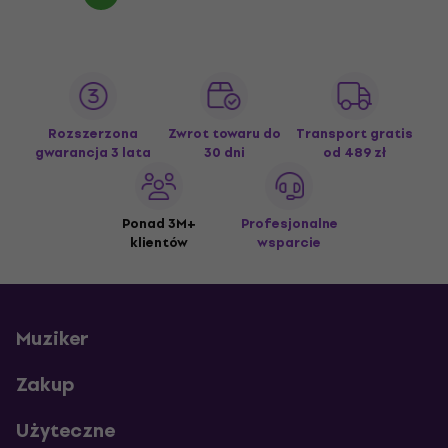
Rozszerzona
Zwrot towaru do
Transport gratis
gwarancja 3 lata
30 dni
od 489 zł
Ponad 3M+
Profesjonalne
klientów
wsparcie
Muziker
Zakup
Użyteczne