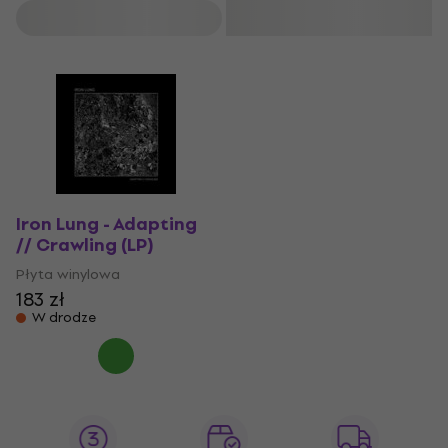
Filtruj
Iron Lung - Adapting
// Crawling (LP)
Płyta winylowa
183 zł
W drodze