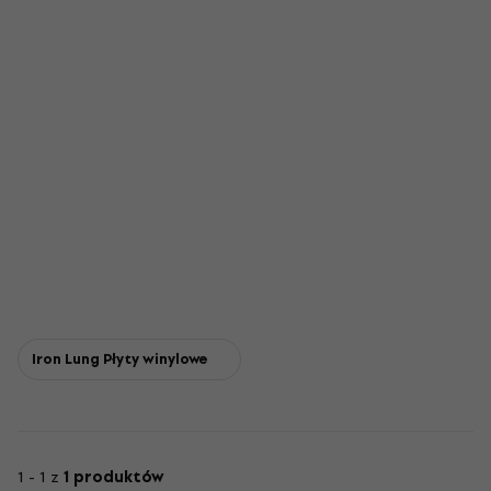
Iron Lung Płyty winylowe
1 - 1 z
1 produktów