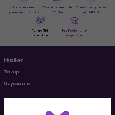
Rozszerzona
Zwrot towaru do
Transport gratis
gwarancja 3 lata
30 dni
od 489 zł
Ponad 3M+
Profesjonalne
klientów
wsparcie
Muziker
Zakup
Użyteczne
Kontakty