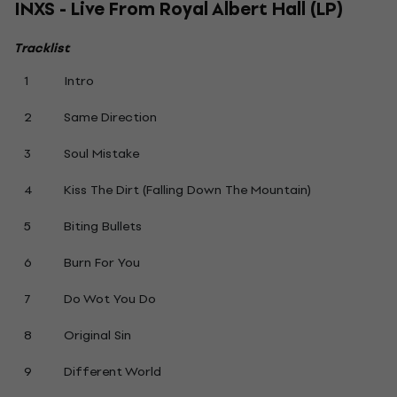
INXS - Live From Royal Albert Hall (LP)
Tracklist
1
Intro
2
Same Direction
3
Soul Mistake
4
Kiss The Dirt (Falling Down The Mountain)
5
Biting Bullets
6
Burn For You
7
Do Wot You Do
8
Original Sin
9
Different World