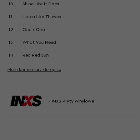
10
Shine Like It Does
11
Listen Like Thieves
12
One x One
13
What You Need
14
Red Red Sun
Mam komentarz do opisu
INXS Płyty winylowe