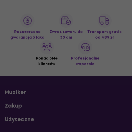
Rozszerzona
Zwrot towaru do
Transport gratis
gwarancja 3 lata
30 dni
od 489 zł
Ponad 3M+
Profesjonalne
klientów
wsparcie
Muziker
Zakup
Użyteczne