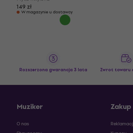
149 zł
W magazynie u dostawcy
Rozszerzona gwarancja 3 lata
Zwrot towaru 
Muziker
Zakup
O nas
Reklamacj