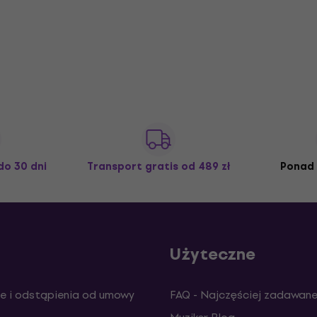
do 30 dni
Transport gratis
od 489 zł
Ponad 
Użyteczne
e i odstąpienia od umowy
FAQ - Najczęściej zadawane