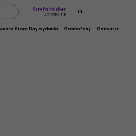
Pomysł na prezent
FAQ
Muziker Blog
Strefa Muziker
PL
Zaloguj się
ecord Store Day wydania
Gramofony
Odtwarzacze mu