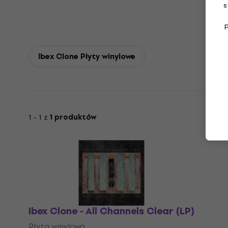
s
Ibex Clone Płyty winylowe
1 - 1 z
1 produktów
Ibex Clone - All Channels Clear (LP)
Płyta winylowa