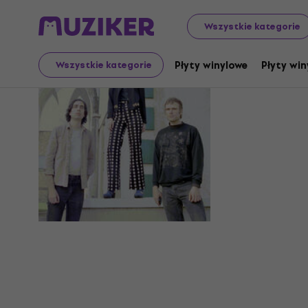
Wszystkie kategorie
Ibex Clon
Płyty winylowe
Płyty win
Wszystkie kategorie