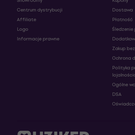
Showroomy
Kupony
Centrum dystrybucji
Dostawa
Affiliate
Płatność
Logo
Śledzenie 
Informacje prawne
Dodatkowe
Zakup bez
Ochrona 
Polityka 
lojalnośc
Ogólne wa
DSA
Oświadcze