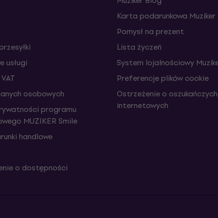
Muziker Blog
Karta podarunkowa Muziker
Pomysł na prezent
przesyłki
Lista życzeń
 usługi
System lojalnościowy Muzike
 VAT
Preferencje plików cookie
danych osobowych
Ostrzeżenie o oszukańczych
internetowych
prywatności programu
iowego MUZIKER Smile
runki handlowe
nie o dostępności