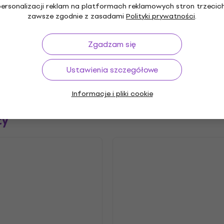
personalizacji reklam na platformach reklamowych stron trzecich
"
Gatunek
zawsze zgodnie z zasadami
Polityki prywatności
.
sic Rock
Funk
Hard Rock
,
,
Rok wydania
Zgadzam się
2.2026
Wytwórnia płytowa
Ustawienia szczegółowe
Informacje i pliki cookie
ty