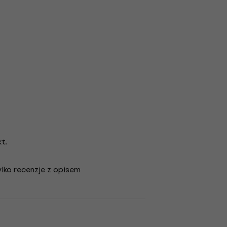
t.
lko recenzje z opisem