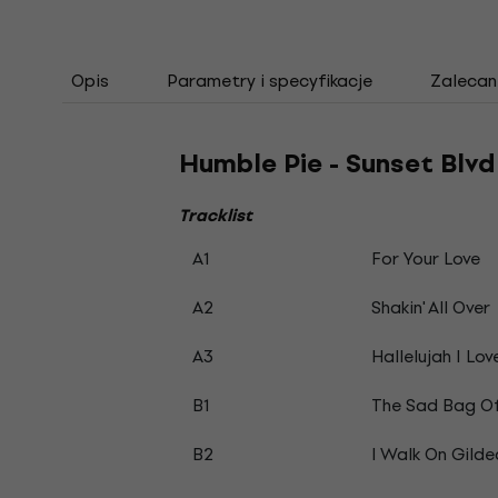
Opis
Parametry i specyfikacje
Zalecan
Humble Pie - Sunset Blvd
Tracklist
A1
For Your Love
A2
Shakin' All Over
A3
Hallelujah I Lov
B1
The Sad Bag Of
B2
I Walk On Gilde