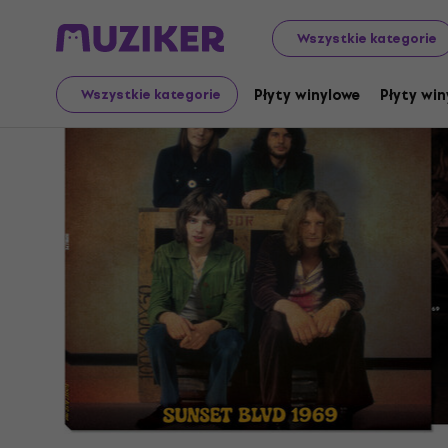
Płyty długogrające i CD
Płyty winylowe
Wszystkie kategorie
Płyty winylowe
Płyty win
Wszystkie kategorie