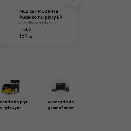
Muziker MUZR0
Szczotka
Muziker MUZR41B
Pędzel do płyt LP
Pudełko na płyty LP
4,7
/5
Pudełko na płyty LP
67,8 zł
4,4
/5
169 zł
esoria do płyt
Akcesoria do
winylowych
gramofonów