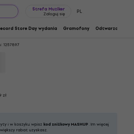
Pomysł na prezent
FAQ
Muziker Blog
Strefa Muziker
PL
Zaloguj się
Blvd 1969 (Limited Edition) (Purple
P)
ecord Store Day wydania
Gramofony
Odtwarzacze mu
:
1257897
9 zł
łyty i w koszyku wpisz
kod zniżkowy MASHUP
. Im więcej
iększy rabat uzyskasz.