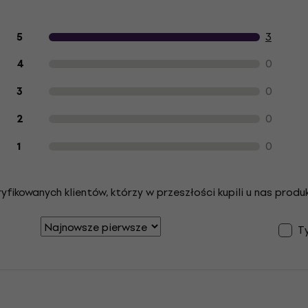
Opinie klientów na temat produktu
3
5
0
4
0
3
0
2
0
1
ikowanych klientów, którzy w przeszłości kupili u nas produk
Ty