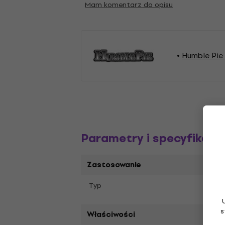
Mam komentarz do opisu
Humble Pie 
Parametry i specyfikacj
Zastosowanie
Typ
LP pł
s
Właściwości