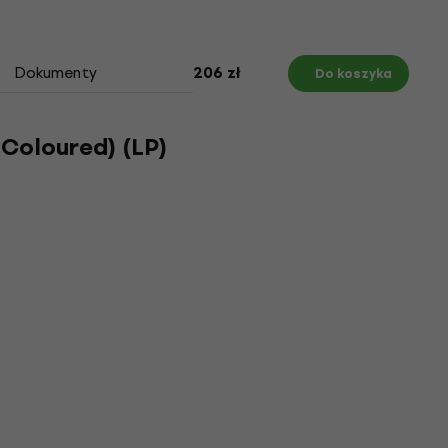
Dokumenty
206 zł
Do koszyka
 Coloured) (LP)