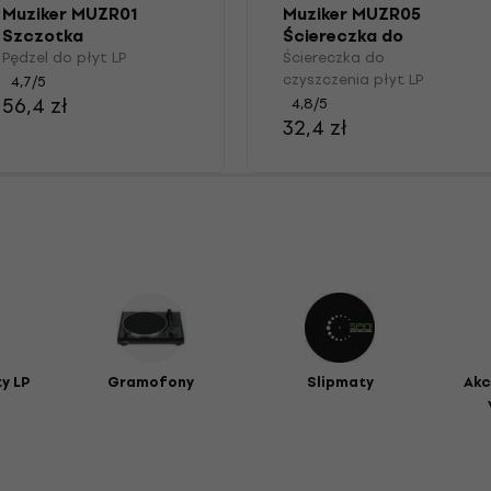
Muziker MUZR01
Muziker MUZR05
Szczotka
Ściereczka do
czyszczenia płyt LP
Pędzel do płyt LP
Ściereczka do
czyszczenia płyt LP
4,7
/5
56,4 zł
4,8
/5
32,4 zł
ty LP
Gramofony
Slipmaty
Akc