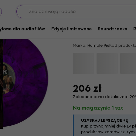
Humble Pie - Sunset 
Marbled Coloured) (L
ylowe dla audiofilów
Edycje limitowane
Soundtracks
R
5
/5
3 x oceniono
Marka:
Humble Pie
Kod produktu
206 zł
Zalecana cena detaliczna: 20
Na magazynie 1 szt
UZYSKAJ LEPSZĄ CENĘ
Kup przynajmniej dwie LP p
produktów zamówisz, tym w