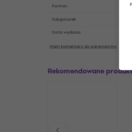
LP
12
Format
,
Clas
Subgatunek
Data wydania
06.0
Mam komentarz do parametrów
Rekomendowane produk