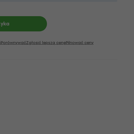
zyka
ć
Porównywać
Zgłosić lepszą cenę
Pilnować ceny